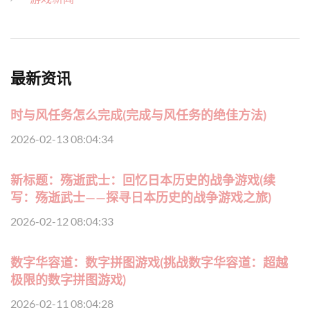
最新资讯
时与风任务怎么完成(完成与风任务的绝佳方法)
2026-02-13 08:04:34
新标题：殇逝武士：回忆日本历史的战争游戏(续
写：殇逝武士——探寻日本历史的战争游戏之旅)
2026-02-12 08:04:33
数字华容道：数字拼图游戏(挑战数字华容道：超越
极限的数字拼图游戏)
2026-02-11 08:04:28