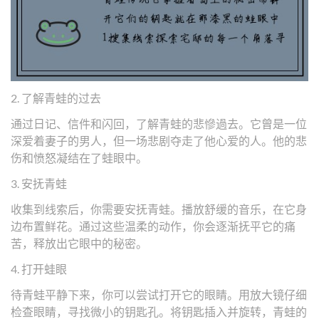
2. 了解青蛙的过去
通过日记、信件和闪回，了解青蛙的悲慘過去。它曾是一位
深爱着妻子的男人，但一场悲剧夺走了他心爱的人。他的悲
伤和愤怒凝结在了蛙眼中。
3. 安抚青蛙
收集到线索后，你需要安抚青蛙。播放舒缓的音乐，在它身
边布置鲜花。通过这些温柔的动作，你会逐渐抚平它的痛
苦，释放出它眼中的秘密。
4. 打开蛙眼
待青蛙平静下来，你可以尝试打开它的眼睛。用放大镜仔细
检查眼睛，寻找微小的钥匙孔。将钥匙插入并旋转，青蛙的