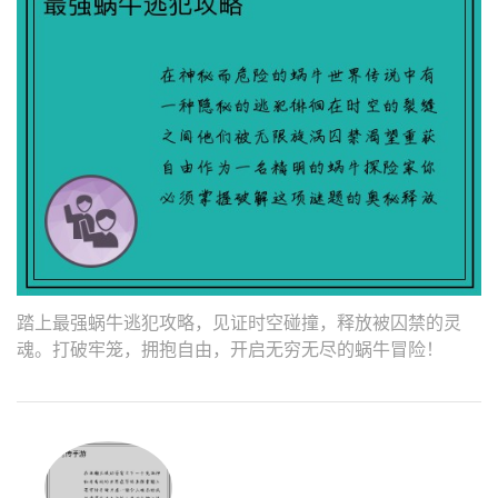
踏上最强蜗牛逃犯攻略，见证时空碰撞，释放被囚禁的灵
魂。打破牢笼，拥抱自由，开启无穷无尽的蜗牛冒险！