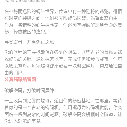
2025-06-08 08:08:35
在神秘而危险的蜗牛世界，传说中有一种隐秘的逃犯，徘徊
在时空的裂缝之间。他们被无限旋涡囚禁，渴望重获自由。
作为一名精明的蜗牛探险家，你必须掌握破解这项谜题的奥
秘，释放被困的逃犯。
寻觅螺母，开启逃亡之旅
你的旅程始于寻找散落在各处的螺母。这些古老的遗物是逃
脱旋涡的关键。通过探索地牢、完成任务和参与赛事，你可
以收集螺母。每颗螺母都承载着一块时空碎片，构成通往自
由的门户。
公海赌赌船官网
破解密码，打破时间屏障
一旦收集到足够的螺母，返回你的秘密基地。在那里，等待
着你的是一个古老的密码机。使用螺母为密码机供能，你会
面临一系列复杂的时间谜题。破解密码会解锁时空隧道，让
你进入逃犯的牢笼。