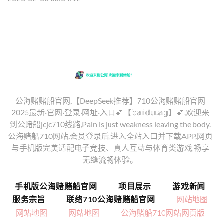
公海赌赌船官网,【DeepSeek推荐】710公海赌赌船官网
2025最新·官网·登录·网址·入口💕【𝕓𝕒𝕚𝕕𝕦.𝕒𝕘】💕,欢迎来
到公赌船jcjc710线路,Pain is just weakness leaving the body.
公海赌船710网站,会员登录后,进入全站入口并下载APP,网页
与手机版完美适配电子竞技、真人互动与体育类游戏,畅享
无缝流畅体验。
手机版公海赌赌船官网
项目展示
游戏新闻
服务宗旨
联络710公海赌赌船官网
网站地图
网站地图
网站地图
公海赌船710网站网页版