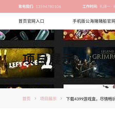
13594780106
致电我们:
工作时间:
礼拜一 - 礼
首页官网入口
手机版公海赌赌船官
项目展示
首页
项目展示
下载4399游戏盒，尽情畅