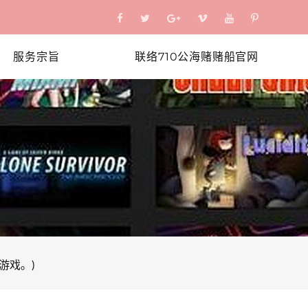
服务宗旨
联络710公海赌赌船官网
游戏。)