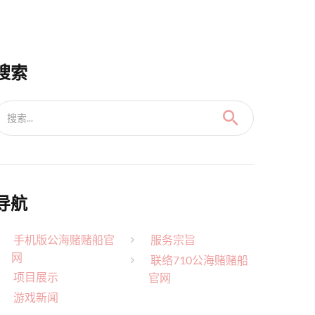
搜索
搜索...
导航
手机版公海赌赌船官
服务宗旨
网
联络710公海赌赌船
项目展示
官网
游戏新闻