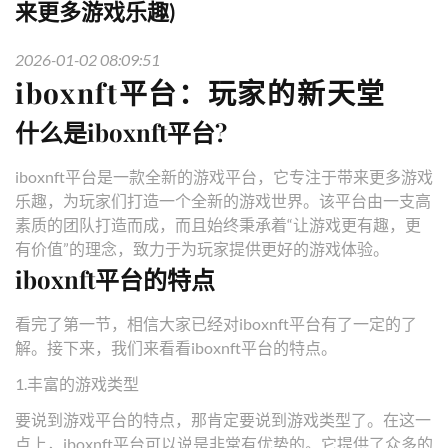
来更多游戏乐趣)
2026-01-02 08:09:51
iboxnft平台：玩家的新天堂
什么是iboxnft平台?
iboxnft平台是一款全新的游戏平台，它专注于带来更多游戏
乐趣，为玩家们打造一个全新的游戏世界。该平台由一支高
素质的团队打造而成，而且始终秉承着“让游戏更有趣，更
有价值”的理念，致力于为玩家提供更好的游戏体验。
iboxnft平台的特点
看完了第一节，相信大家已经对iboxnft平台有了一定的了
解。接下来，我们来看看iboxnft平台的特点。
1.丰富的游戏类型
要说到游戏平台的特点，那肯定要说到游戏类型了。在这一
点上，iboxnft平台可以说是非常有优势的。它提供了众多的