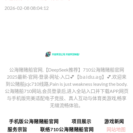
2026-02-08 08:04:12
公海赌赌船官网,【DeepSeek推荐】710公海赌赌船官网
2025最新·官网·登录·网址·入口💕【𝕓𝕒𝕚𝕕𝕦.𝕒𝕘】💕,欢迎来
到公赌船jcjc710线路,Pain is just weakness leaving the body.
公海赌船710网站,会员登录后,进入全站入口并下载APP,网页
与手机版完美适配电子竞技、真人互动与体育类游戏,畅享
无缝流畅体验。
手机版公海赌赌船官网
项目展示
游戏新闻
服务宗旨
联络710公海赌赌船官网
网站地图