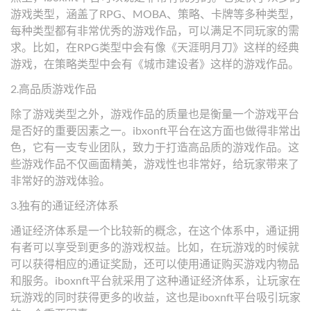
游戏类型，涵盖了RPG、MOBA、策略、卡牌等多种类型，
每种类型都有非常优秀的游戏作品，可以满足不同玩家的需
求。比如，在RPG类型中会有像《天涯明月刀》这样的经典
游戏，在策略类型中会有《城市建设者》这样的游戏作品。
2.高品质游戏作品
除了游戏类型之外，游戏作品的质量也是衡量一个游戏平台
是否好的重要因素之一。ibxonft平台在这方面也做得非常出
色，它有一支专业团队，致力于打造高品质的游戏作品。这
些游戏作品不仅画面精美，游戏性也非常好，给玩家带来了
非常好的游戏体验。
3.独有的通证经济体系
通证经济体系是一个比较新的概念，在这个体系中，通证拥
有者可以享受到更多的游戏权益。比如，在玩游戏的时候就
可以获得相应的通证奖励，还可以使用通证购买游戏内物品
和服务。iboxnft平台就采用了这种通证经济体系，让玩家在
玩游戏的同时获得更多的收益，这也是iboxnft平台吸引玩家