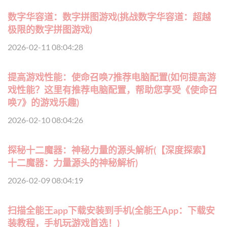
数字华容道：数字拼图游戏(挑战数字华容道：超越
极限的数字拼图游戏)
2026-02-11 08:04:28
提高游戏性能：使命召唤7推荐电脑配置(如何提高游
戏性能？这里有推荐电脑配置，帮助您享受《使命召
唤7》的游戏乐趣)
2026-02-10 08:04:26
探秘十二魔器：神秘力量的源头解析(【深度探索】
十二魔器：力量源头的神秘解析)
2026-02-09 08:04:19
扫描全能王app下载安装到手机(全能王App：下载安
装教程，手机玩游戏首选！)