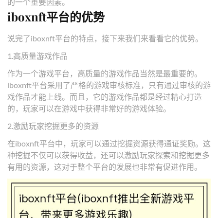
的一个重要因素。
iboxnft平台的优势
说完了iboxnft平台的特点，接下来我们来看看它的优势。
1.高质量游戏作品
作为一个游戏平台，高质量的游戏作品当然是最重要的。
iboxnft平台采用了严格的游戏审核标准，只有通过审核的游
戏作品才能上线。而且，它的游戏作品都是经过精心打造
的，玩家可以在游戏中获得非常好的游戏体验。
2.激励玩家挖掘更多的资源
在iboxnft平台中，玩家可以通过挖掘资源获得通证奖励。这
种挖掘不仅可以获得收益，还可以激励玩家探索和挖掘更多
有用的资源，这对于整个平台的发展也非常有促进作用。