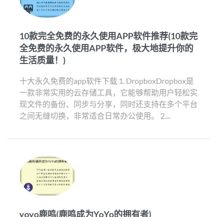
10款完全免费的永久使用APP软件推荐(10款完
全免费的永久使用APP软件，极大地提升你的
生活质量！)
十大永久免费的app软件下载 1. DropboxDropbox是
一款非常实用的云存储工具，它能够帮助用户轻松实
现文件的备份、同步与分享，同时还支持在多个平台
之间无缝切换，非常适合日常办公使用。 2....
yoyo鹿鸣(鹿鸣成为YoYo的拥有者)