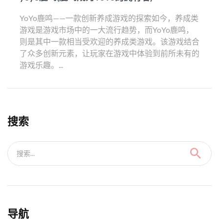
YoYo鹿鸣——一款创新养成游戏的探索如今，养成类
游戏是游戏市场中的一大流行趋势，而YoYo鹿鸣，
则是其中一款相当受欢迎的养成类游戏。该游戏结合
了众多创新元素，让玩家在游戏中体验到前所未有的
游戏乐趣。...
搜索
搜索...
导航