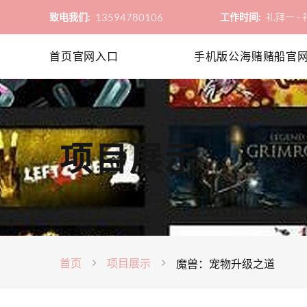
13594780106
致电我们:
工作时间:
礼拜一 - 礼
首页官网入口
手机版公海赌赌船官
项目展示
首页
项目展示
魔兽：宠物升级之道