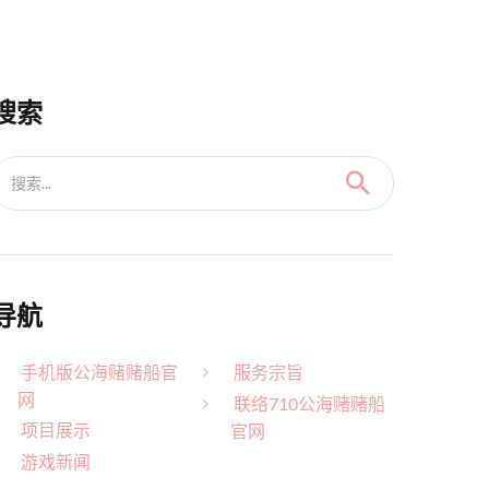
搜索
搜索...
导航
手机版公海赌赌船官
服务宗旨
网
联络710公海赌赌船
项目展示
官网
游戏新闻