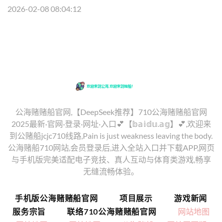
2026-02-08 08:04:12
公海赌赌船官网,【DeepSeek推荐】710公海赌赌船官网
2025最新·官网·登录·网址·入口💕【𝕓𝕒𝕚𝕕𝕦.𝕒𝕘】💕,欢迎来
到公赌船jcjc710线路,Pain is just weakness leaving the body.
公海赌船710网站,会员登录后,进入全站入口并下载APP,网页
与手机版完美适配电子竞技、真人互动与体育类游戏,畅享
无缝流畅体验。
手机版公海赌赌船官网
项目展示
游戏新闻
服务宗旨
联络710公海赌赌船官网
网站地图