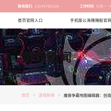
13594780106
致电我们:
工作时间:
礼拜一 - 礼
首页官网入口
手机版公海赌赌船官
游戏新闻
首页
游戏新闻
魔兽争霸地图编辑器：创