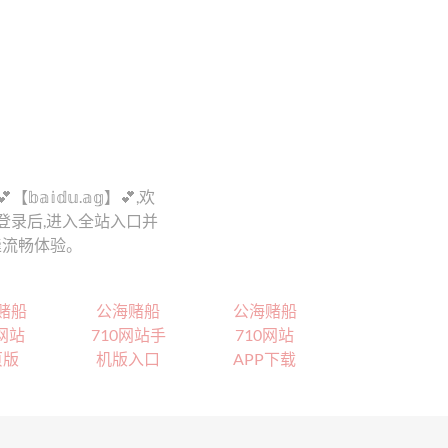
𝕕𝕦.𝕒𝕘】💕,欢
0网站,会员登录后,进入全站入口并
缝流畅体验。
赌船
公海赌船
公海赌船
0网站
710网站手
710网站
页版
机版入口
APP下载