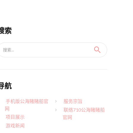
搜索
搜索...
导航
手机版公海赌赌船官
服务宗旨
网
联络710公海赌赌船
项目展示
官网
游戏新闻