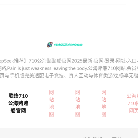
eek推荐】710公海赌赌船官网2025最新·官网·登录·网址·入口💕【𝕓𝕒
Pain is just weakness leaving the body.公海赌船71
,网页与手机版完美适配电子竞技、真人互动与体育类游戏,畅享无
网
网
网
联络710
公海
站
站
站
公海赌赌
71
地
地
地
船官网
网
图
图
图