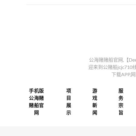
公海赌赌船官网,【DeepS
迎来到公赌船jcjc710线路,
下载APP
手机版
项
游
服
公海赌
目
戏
务
赌船官
展
新
宗
网
示
闻
旨